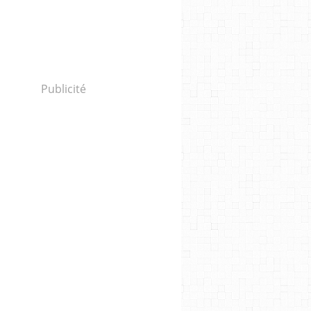
Publicité