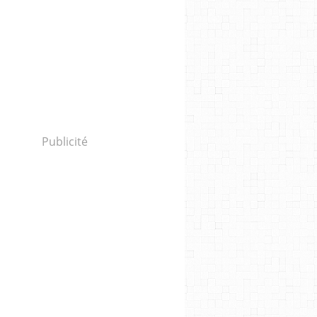
Publicité