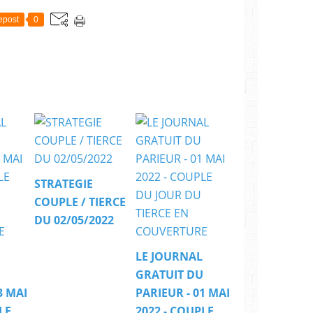
E
epost
0
U
X
S
U
R
L
E
S
C
O
U
R
STRATEGIE
S
COUPLE / TIERCE
E
S
DU 02/05/2022
H
I
LE JOURNAL
P
P
U
GRATUIT DU
I
3 MAI
PARIEUR - 01 MAI
Q
LE
2022 - COUPLE