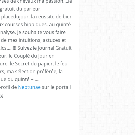
rses de chevaux ma passion....le
gratuit du parieur,
placedujour, la réussite de bien
ux courses hippiques, au quinté
nalyse. Je souhaite vous faire
 de mes intuitions, astuces et
cs....!!!! Suivez le Journal Gratuit
eur, le Couplé du Jour en
re, le Secret du papier, le feu
GRATUIT DU PARIEUR - 02 MAI 2022 - COUPLE DU
rs, ma sélection préférée, la
que du quinté + ....
profil de
Neptunae
sur le portail
og