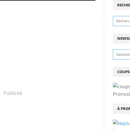
RECHE
NEWSL
COUPS
Publicité
Pronost
À PRO