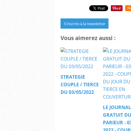
R
S'inscrire à la newsletter
Vous aimerez aussi :
STRATEGIE
COUPLE / TIERCE
DU 03/05/2022
LE JOURNAL
GRATUIT D
PARIEUR - 0
2022 - COUP