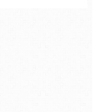
D
U
P
A
R
I
E
U
R
L
A
S
Y
N
T
H
E
S
E
D
E
S