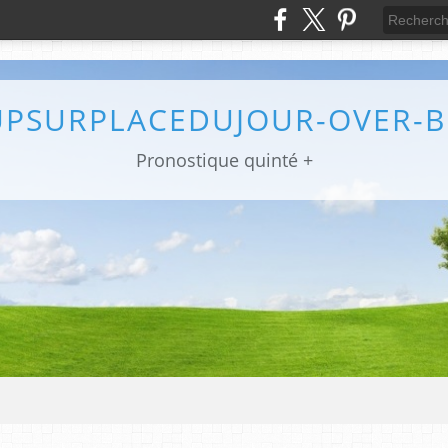
PSURPLACEDUJOUR-OVER-
Pronostique quinté +